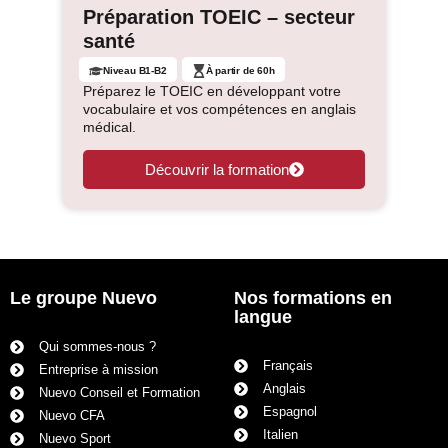
Préparation TOEIC – secteur
santé
Niveau B1-B2
À partir de 60h
Préparez le TOEIC en développant votre
vocabulaire et vos compétences en anglais
médical.
Découvrir la formation
Le groupe Nuevo
Nos formations en
langue
Qui sommes-nous ?
Français
Entreprise à mission
Anglais
Nuevo Conseil et Formation
Espagnol
Nuevo CFA
Italien
Nuevo Sport